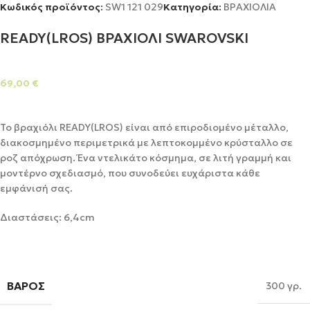
Κωδικός προϊόντος:
SW1 121 029
Κατηγορία:
ΒΡΑΧΙΟΛΙΑ
READY(LROS) ΒΡΑΧΙΟΛΙ SWAROVSKI
69,00
€
Το βραχιόλι READY(LROS) είναι από επιροδιομένο μέταλλο,
διακοσμημένο περιμετρικά με λεπτοκομμένο κρύσταλλο σε
ροζ απόχρωση. Ένα ντελικάτο κόσμημα, σε λιτή γραμμή και
μοντέρνο σχεδιασμό, που συνοδεύει ευχάριστα κάθε
εμφάνισή σας.
Διαστάσεις: 6,4cm
ΒΆΡΟΣ
300 γρ.