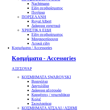
Nachtmann
Είδη σερβιρίσματος
Ποτήρια
ΠΟΡΣΕΛΑΝΗ
Royal Albert
Διάφορα χρηστικά
ΧΡΗΣΤΙΚΑ ΕΙΔΗ
Είδη σερβιρίσματος
Μαχαιροπίρουνα
Λευκά είδη
Κοσμήματα / Accessories
Κοσμήματα - Accessories
ΑΞΕΣΟΥΑΡ
ΚΟΣΜΗΜΑΤΑ SWAROVSKI
Βραχιόλια
Δαχτυλίδια
Διάφορα αξεσουάρ
Καρφίτσες / τσιμπιδάκια
Κολιέ
Σκουλαρίκια
ΚΟΣΜΗΜΑΤΑ ΑΤΣΑΛΙ / ΑΣΗΜΙ