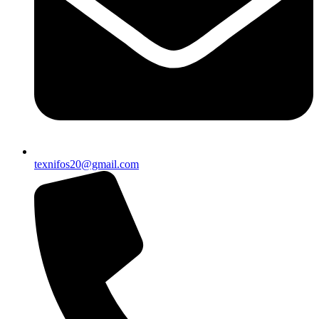
texnifos20@gmail.com