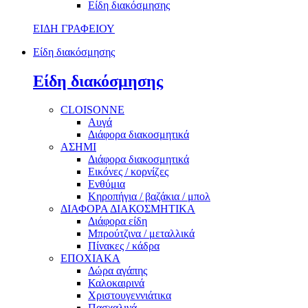
Είδη διακόσμησης
ΕΙΔΗ ΓΡΑΦΕΙΟΥ
Είδη διακόσμησης
Είδη διακόσμησης
CLOISONNE
Αυγά
Διάφορα διακοσμητικά
ΑΣΗΜΙ
Διάφορα διακοσμητικά
Εικόνες / κορνίζες
Ενθύμια
Κηροπήγια / βαζάκια / μπολ
ΔΙΑΦΟΡΑ ΔΙΑΚΟΣΜΗΤΙΚΑ
Διάφορα είδη
Μπρούτζινα / μεταλλικά
Πίνακες / κάδρα
ΕΠΟΧΙΑΚΑ
Δώρα αγάπης
Καλοκαιρινά
Χριστουγεννιάτικα
Πασχαλινά