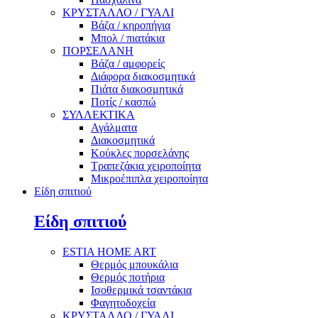
ΚΡΥΣΤΑΛΛΟ / ΓΥΑΛΙ
Βάζα / κηροπήγια
Μπολ / πιατάκια
ΠΟΡΣΕΛΑΝΗ
Βάζα / αμφορείς
Διάφορα διακοσμητικά
Πιάτα διακοσμητικά
Ποτίς / κασπώ
ΣΥΛΛΕΚΤΙΚΑ
Αγάλματα
Διακοσμητικά
Κούκλες πορσελάνης
Τραπεζάκια χειροποίητα
Μικροέπιπλα χειροποίητα
Είδη σπιτιού
Είδη σπιτιού
ESTIA HOME ART
Θερμός μπουκάλια
Θερμός ποτήρια
Ισοθερμικά τσαντάκια
Φαγητοδοχεία
ΚΡΥΣΤΑΛΛΟ / ΓΥΑΛΙ