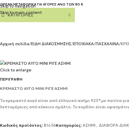
ΩΡΕΑΝ ΜΕΤΑΦΟΡΙΚΑ ΓΙΑ ΑΓΟΡΕΣ ΑΝΩ ΤΩΝ 80 €
Skip to navigation
Skip to main content
ΚΑΤΗΓΟΡΙΕΣ
Αρχική σελίδα
ΕΙΔΗ ΔΙΑΚΟΣΜΗΣΗΣ
ΕΠΟΧΙΑΚΑ
ΠΑΣΧΑΛΙΝΑ
ΚΡΕ
Click to enlarge
ΠΕΡΙΓΡΑΦΉ
ΚΡΕΜΑΣΤΟ ΑΥΓΟ ΜΙΝΙ ΡΙΓΕ ΑΣΗΜΙ
Το κρεμαστό αυγό είναι από ελληνικό ασήμι 925°,με πατίνα γι
λεπτομέρειες από κόκκινο σμάλτο. Το κορδόνι είναι υφασμάτιν
Κωδικός προϊόντος:
Β1436
Κατηγορίες:
ΑΣΗΜΙ
,
ΔΙΑΦΟΡΑ ΔΙΑ