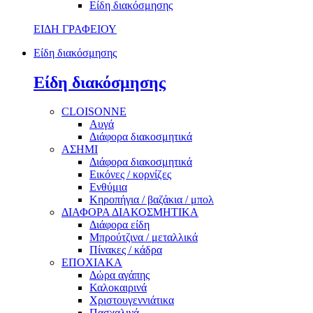
Είδη διακόσμησης
ΕΙΔΗ ΓΡΑΦΕΙΟΥ
Είδη διακόσμησης
Είδη διακόσμησης
CLOISONNE
Αυγά
Διάφορα διακοσμητικά
ΑΣΗΜΙ
Διάφορα διακοσμητικά
Εικόνες / κορνίζες
Ενθύμια
Κηροπήγια / βαζάκια / μπολ
ΔΙΑΦΟΡΑ ΔΙΑΚΟΣΜΗΤΙΚΑ
Διάφορα είδη
Μπρούτζινα / μεταλλικά
Πίνακες / κάδρα
ΕΠΟΧΙΑΚΑ
Δώρα αγάπης
Καλοκαιρινά
Χριστουγεννιάτικα
Πασχαλινά