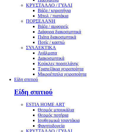
ΚΡΥΣΤΑΛΛΟ / ΓΥΑΛΙ
Βάζα / κηροπήγια
Μπολ / πιατάκια
ΠΟΡΣΕΛΑΝΗ
Βάζα / αμφορείς
Διάφορα διακοσμητικά
Πιάτα διακοσμητικά
Ποτίς / κασπώ
ΣΥΛΛΕΚΤΙΚΑ
Αγάλματα
Διακοσμητικά
Κούκλες πορσελάνης
Τραπεζάκια χειροποίητα
Μικροέπιπλα χειροποίητα
Είδη σπιτιού
Είδη σπιτιού
ESTIA HOME ART
Θερμός μπουκάλια
Θερμός ποτήρια
Ισοθερμικά τσαντάκια
Φαγητοδοχεία
ΚΡΥΣΤΑΛΛΟ / ΓΥΑΛΙ