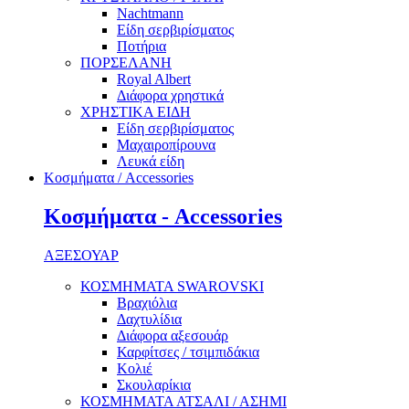
Nachtmann
Είδη σερβιρίσματος
Ποτήρια
ΠΟΡΣΕΛΑΝΗ
Royal Albert
Διάφορα χρηστικά
ΧΡΗΣΤΙΚΑ ΕΙΔΗ
Είδη σερβιρίσματος
Μαχαιροπίρουνα
Λευκά είδη
Κοσμήματα / Accessories
Κοσμήματα - Accessories
ΑΞΕΣΟΥΑΡ
ΚΟΣΜΗΜΑΤΑ SWAROVSKI
Βραχιόλια
Δαχτυλίδια
Διάφορα αξεσουάρ
Καρφίτσες / τσιμπιδάκια
Κολιέ
Σκουλαρίκια
ΚΟΣΜΗΜΑΤΑ ΑΤΣΑΛΙ / ΑΣΗΜΙ